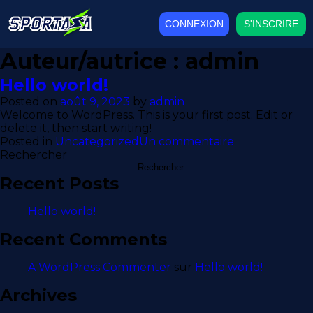
CONNEXION
S'INSCRIRE
Auteur/autrice :
admin
Hello world!
Posted on
août 9, 2023
by
admin
Welcome to WordPress. This is your first post. Edit or
delete it, then start writing!
sur
Posted in
Uncategorized
Un commentaire
Hello
Rechercher
world!
Rechercher
Recent Posts
Hello world!
Recent Comments
A WordPress Commenter
sur
Hello world!
Archives